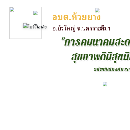
อบต.ห้วยยาง
อ.บัวใหญ่ จ.นครราชสีมา
"
ก
า
ร
ค
ม
น
า
ค
ม
ส
ะ
ส
ข
ภ
า
พ
ด
ม
ส
ข
ม
ว
ส
ย
ท
ศ
น
อ
ง
ค
ก
า
ร