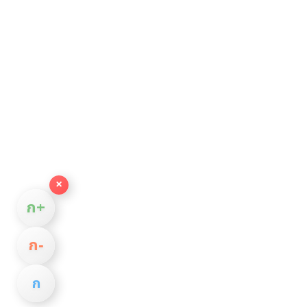
×
ก+
ก−
ก