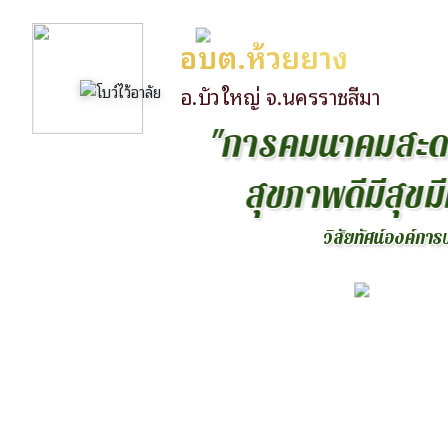
อบต.ห้วยยาง
อ.บัวใหญ่ จ.นครราชสีมา
"
ก
า
ร
ค
ม
น
า
ค
ม
ส
ะ
ส
ข
ภ
า
พ
ด
ม
ส
ข
ม
ว
ส
ย
ท
ศ
น
อ
ง
ค
ก
า
ร