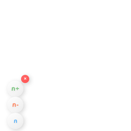
×
ก+
ก−
ก