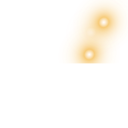
สงวนลิขสิทธิ์ 2569 โด