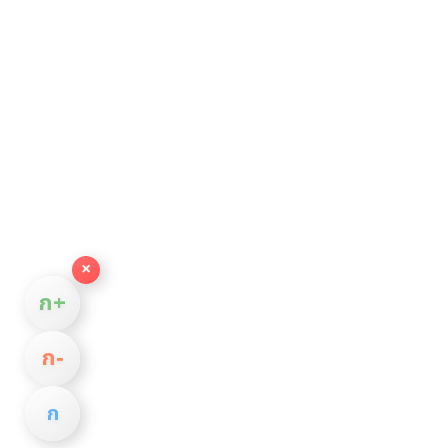
×
ก+
ก−
ก