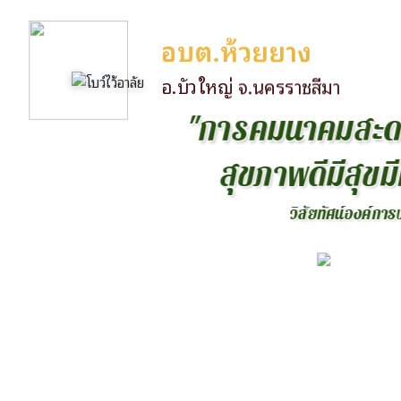
อบต.ห้วยยาง
อ.บัวใหญ่ จ.นครราชสีมา
"
ก
า
ร
ค
ม
น
า
ค
ม
ส
ะ
ส
ข
ภ
า
พ
ด
ม
ส
ข
ม
ว
ส
ย
ท
ศ
น
อ
ง
ค
ก
า
ร