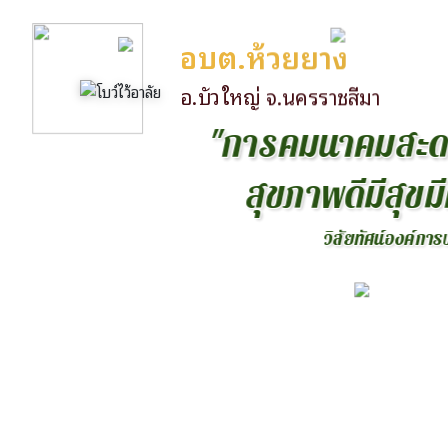
อบต.ห้วยยาง
อ.บัวใหญ่ จ.นครราชสีมา
"
ก
า
ร
ค
ม
น
า
ค
ม
ส
ะ
ส
ข
ภ
า
พ
ด
ม
ส
ข
ม
ว
ส
ย
ท
ศ
น
อ
ง
ค
ก
า
ร