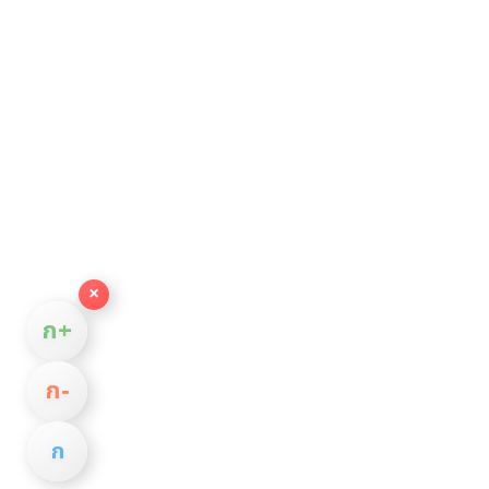
×
ก+
ก−
ก