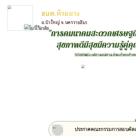
อบต.ห้วยยาง
อ.บัวใหญ่ จ.นครราชสีมา
"
ก
า
ร
ค
ม
น
า
ค
ม
ส
ะ
ด
ว
ก
เ
ศ
ร
ษ
ฐ
ส
ข
ภ
า
พ
ด
ม
ส
ข
ม
ค
ว
า
ม
ร
ค
ค
ว
ส
ย
ท
ศ
น
อ
ง
ค
ก
า
ร
บ
ร
ห
า
ร
ส
ว
น
ต
ำ
บ
ล
ห
ว
ย
ประกาศคณะกรรมการสอบคัดเลื