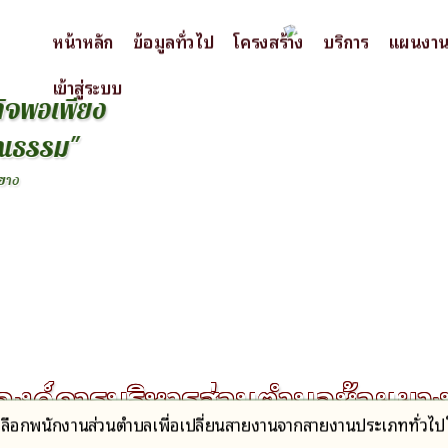
หน้าหลัก
ข้อมูลทั่วไป
โครงสร้าง
บริการ
แผนงา
เข้าสู่ระบบ
ก
จ
พ
อ
เ
พ
ย
ง
ณ
ธ
ร
ร
ม
"
ย
า
ง
องค์การบริหารส่วนตำบลห้วยยา
อกพนักงานส่วนตำบลเพื่อเปลี่ยนสายงานจากสายงานประเภททั่วไป