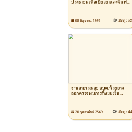
ประชาชนเพื่อเยียวยาและฟื้นฟู
หลังเกิดภัยให้แก่ผู้ประสบ
สาธารณภัย หรือภัยพิบัติฉุกเฉิน
อบต.ห้วยยาง ประจำ
08 มิถุนายน 2569
เปิดดู :
5
ปีงบประมาณ 2569
งานสาธารณสุข อบต.ห้วยยาง
ออกตรวจพบการทิ้งขยะใน
บริเวณที่สาธารณะเป็นจำนวนมาก
ซึ่งสร้างความสกปรก และเป็น
แหล่งกระจายของเชื้อโรค
20 กุมภาพันธ์ 2569
เปิดดู :
4